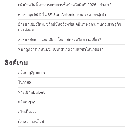
เช่าบ้านวันนี้ อาจกระทบการซื้อบ้านในฝันปี 2026 อย่างไร?
ค่าเช่าพุ่ง 90% ใน SF, San Antonio: ผลกระทบต่อผู้เช่า
ย้ายมาเชียงใหม่: ชีวิตดีขึ้นจริงหรือแค่ฝัน? ผลกระทบต่อเศรษฐกิจ
และสังคม
ลงทุนอสังหาฯ นอกเมือง: โอกาสทองหรือความเสี่ยง?
ที่พักถูกว่างนานนับปี: ไขปริศนาความล่าช้าในนิวยอร์ก
ลิงค์เกม
สล็อต g2gcash
โนว่า88
ทางเข้า sbobet
สล็อต g2g
สโบเบ็ต777
เว็บหวยออนไลน์