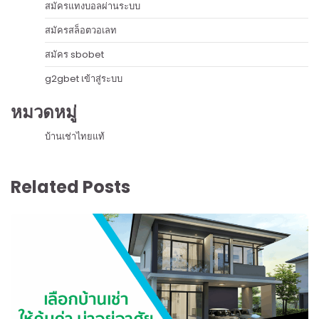
สมัครแทงบอลผ่านระบบ
สมัครสล็อตวอเลท
สมัคร sbobet
g2gbet เข้าสู่ระบบ
หมวดหมู่
บ้านเช่าไทยแท้
Related Posts