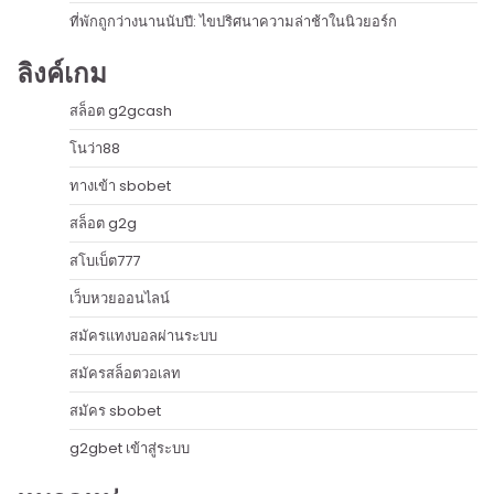
ที่พักถูกว่างนานนับปี: ไขปริศนาความล่าช้าในนิวยอร์ก
ลิงค์เกม
สล็อต g2gcash
โนว่า88
ทางเข้า sbobet
สล็อต g2g
สโบเบ็ต777
เว็บหวยออนไลน์
สมัครแทงบอลผ่านระบบ
สมัครสล็อตวอเลท
สมัคร sbobet
g2gbet เข้าสู่ระบบ