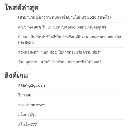
โพสต์ล่าสุด
เช่าบ้านวันนี้ อาจกระทบการซื้อบ้านในฝันปี 2026 อย่างไร?
ค่าเช่าพุ่ง 90% ใน SF, San Antonio: ผลกระทบต่อผู้เช่า
ย้ายมาเชียงใหม่: ชีวิตดีขึ้นจริงหรือแค่ฝัน? ผลกระทบต่อเศรษฐกิจ
และสังคม
ลงทุนอสังหาฯ นอกเมือง: โอกาสทองหรือความเสี่ยง?
ที่พักถูกว่างนานนับปี: ไขปริศนาความล่าช้าในนิวยอร์ก
ลิงค์เกม
สล็อต g2gcash
โนว่า88
ทางเข้า sbobet
สล็อต g2g
สโบเบ็ต777