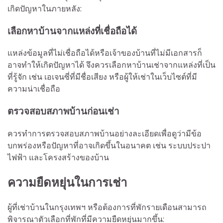
เกิดปัญหาในภายหลัง:
เลือกหาบ้านจากแหล่งที่เชื่อถือได้
แหล่งข้อมูลที่ไม่เชื่อถือได้หรือเจ้าของบ้านที่ไม่มีเอกสารก็
อาจทำให้เกิดปัญหาได้ จึงควรเลือกหาบ้านเช่าจากแหล่งที่เป็น
ที่รู้จัก เช่น เอเจนซี่ที่มีชื่อเสียง หรือผู้ให้เช่าในเว็บไซต์ที่มี
ความน่าเชื่อถือ
ตรวจสอบสภาพบ้านก่อนเช่า
ควรทำการตรวจสอบสภาพบ้านอย่างละเอียดเพื่อดูว่ามีข้อ
บกพร่องหรือปัญหาที่อาจเกิดขึ้นในอนาคต เช่น ระบบประปา
ไฟฟ้า และโครงสร้างของบ้าน
ความยืดหยุ่นในการเช่า
ผู้ที่เช่าบ้านในกรุงเทพฯ หรือต้องการที่พักรายเดือนสามารถ
พิจารณาตัวเลือกที่พักที่มีความยืดหยุ่นมากขึ้น: