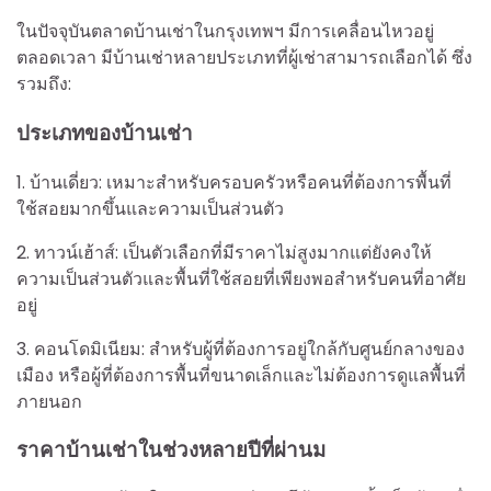
ในปัจจุบันตลาดบ้านเช่าในกรุงเทพฯ มีการเคลื่อนไหวอยู่
ตลอดเวลา มีบ้านเช่าหลายประเภทที่ผู้เช่าสามารถเลือกได้ ซึ่ง
รวมถึง:
ประเภทของบ้านเช่า
1. บ้านเดี่ยว: เหมาะสำหรับครอบครัวหรือคนที่ต้องการพื้นที่
ใช้สอยมากขึ้นและความเป็นส่วนตัว
2. ทาวน์เฮ้าส์: เป็นตัวเลือกที่มีราคาไม่สูงมากแต่ยังคงให้
ความเป็นส่วนตัวและพื้นที่ใช้สอยที่เพียงพอสำหรับคนที่อาศัย
อยู่
3. คอนโดมิเนียม: สำหรับผู้ที่ต้องการอยู่ใกล้กับศูนย์กลางของ
เมือง หรือผู้ที่ต้องการพื้นที่ขนาดเล็กและไม่ต้องการดูแลพื้นที่
ภายนอก
ราคาบ้านเช่าในช่วงหลายปีที่ผ่านม