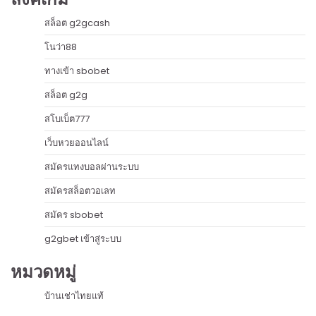
สล็อต g2gcash
โนว่า88
ทางเข้า sbobet
สล็อต g2g
สโบเบ็ต777
เว็บหวยออนไลน์
สมัครแทงบอลผ่านระบบ
สมัครสล็อตวอเลท
สมัคร sbobet
g2gbet เข้าสู่ระบบ
หมวดหมู่
บ้านเช่าไทยแท้