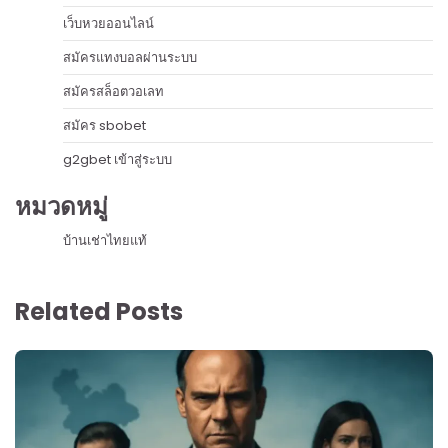
เว็บหวยออนไลน์
สมัครแทงบอลผ่านระบบ
สมัครสล็อตวอเลท
สมัคร sbobet
g2gbet เข้าสู่ระบบ
หมวดหมู่
บ้านเช่าไทยแท้
Related Posts