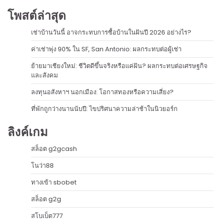
โพสต์ล่าสุด
เช่าบ้านวันนี้ อาจกระทบการซื้อบ้านในฝันปี 2026 อย่างไร?
ค่าเช่าพุ่ง 90% ใน SF, San Antonio: ผลกระทบต่อผู้เช่า
ย้ายมาเชียงใหม่: ชีวิตดีขึ้นจริงหรือแค่ฝัน? ผลกระทบต่อเศรษฐกิจ
และสังคม
ลงทุนอสังหาฯ นอกเมือง: โอกาสทองหรือความเสี่ยง?
ที่พักถูกว่างนานนับปี: ไขปริศนาความล่าช้าในนิวยอร์ก
ลิงค์เกม
สล็อต g2gcash
โนว่า88
ทางเข้า sbobet
สล็อต g2g
สโบเบ็ต777